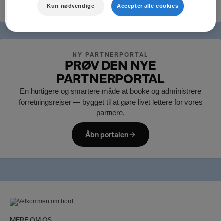
Kun nødvendige
Accepter alle cookies
NY PARTNERPORTAL
PRØV DEN NYE
PARTNERPORTAL
En hurtigere og smartere måde at booke og administrere
forretningsrejser — bygget til at gøre livet lettere for vores
partnere.
Åbn portalen
MERE OM OS