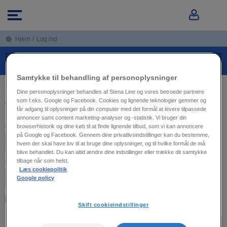
Hjem
/
Log ind
LOGIN SOM BUSINESS TRAVELLER
Samtykke til behandling af personoplysninger
Dine personoplysninger behandles af Stena Line og vores betroede partnere
INDTAST DINE LOGIN-OPLYSNINGER HER FOR ADGANG
som f.eks. Google og Facebook. Cookies og lignende teknologier gemmer og
TIL DIT BUSINESS TRAVELLER-OMRÅDE
får adgang til oplysninger på din computer med det formål at levere tilpassede
annoncer samt content marketing-analyser og -statistik. Vi bruger din
E-mail
browserhistorik og dine køb til at finde lignende tilbud, som vi kan annoncere
på Google og Facebook. Gennem dine privatlivsindstillinger kan du bestemme,
hvem der skal have lov til at bruge dine oplysninger, og til hvilke formål de må
blive behandlet. Du kan altid ændre dine indstillinger eller trække dit samtykke
tilbage når som helst.
Password
Læs cookiepolitik
Google policy
Glemt password?
Husk mig
Skift cookieindstillinger